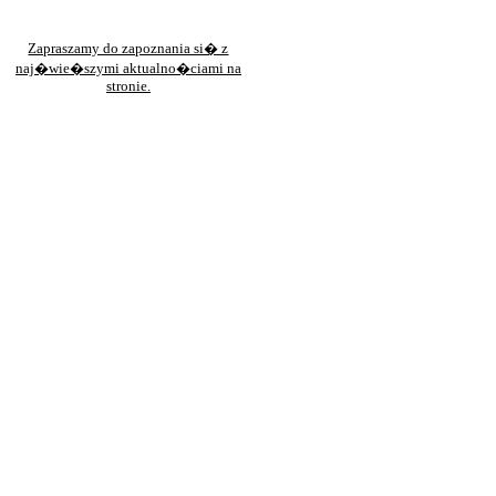
Zapraszamy do zapoznania si� z
naj�wie�szymi aktualno�ciami na
stronie.