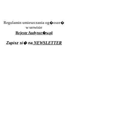
Regulamin umieszczania og�osze�
w serwisie
Rejestr Audytor�w.pl
Zapisz si� na
NEWSLETTER