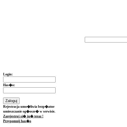
Wojew�dztw
Login:
Has�o:
Rejestracja umo�liwia bezp�atne
umieszczanie og�osze� w serwisie.
Zarejestruj si� ju� teraz !
Przypomnij has�o